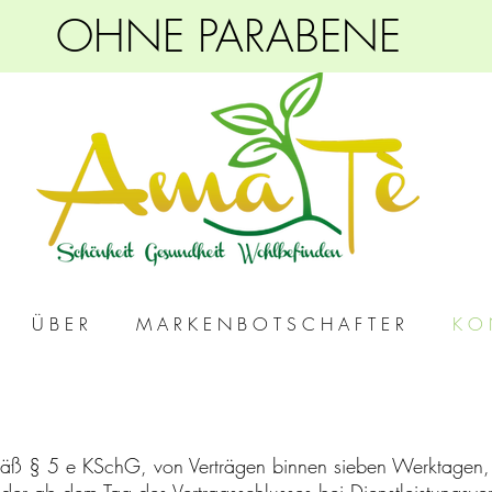
OHNE PARABENE
Ü B E R
M A R K E N B O T S C H A F T E R
K O 
mäß § 5 e KSchG, von Verträgen binnen sieben Werktagen,