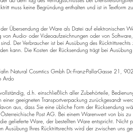
er ab dem Tag des Vertragsschlusses bei Dienstleistungsve
tritt muss keine Begründung enthalten und ist in Textform z
bei der Übersendung der Ware als Datei auf elektronischen
rung von Audio- oder Videoaufzeichnungen oder von Software, 
sind. Der Verbraucher ist bei Ausübung des Rücktrittsrechts
den kann. Die Kosten der Rücksendung trägt bei Ausübung de
: Clafin Natural Cosmtics Gmbh Dr.-Franz-Palla-Gasse 21, 9
ro Ardo
ollständig, d.h. einschließlich aller Zubehörteile, Bedienu
in einer geeigneten Transportverpackung zurückgesandt wer
avon aus, dass Sie eine übliche Form der Rücksendung wäh
Österreichische Post AG. Bei einem Warenwert von bis zu €
 die gelieferte Ware, der bestellten Ware entspricht. Nich
en Ausübung Ihres Rücktrittsrechts wird der zwischen uns ge