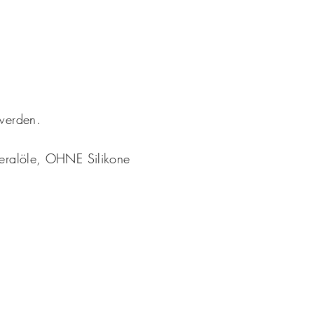
t werden.
ralöle, OHNE Silikone