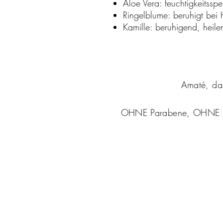
Aloe Vera: feuchtigkeitss
Ringelblume: beruhigt bei H
Kamille: beruhigend, heile
Amaté, das
OHNE Parabene, OHNE syn