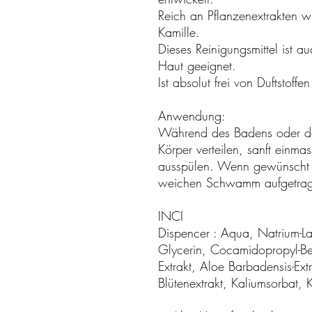
Reich an Pflanzenextrakten 
Kamille.
Dieses Reinigungsmittel ist a
Haut geeignet.
Ist absolut frei von Duftstoff
Anwendung:
Während des Badens oder de
Körper verteilen, sanft einma
ausspülen. Wenn gewünscht 
weichen Schwamm aufgetra
INCI
Dispencer
:
Aqua, Natrium-Lau
Glycerin, Cocamidopropyl-Bet
Extrakt, Aloe Barbadensis-Ext
Blütenextrakt, Kaliumsorbat, 