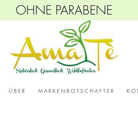
OHNE PARABENE
Ü B E R
M A R K E N B O T S C H A F T E R
K O 