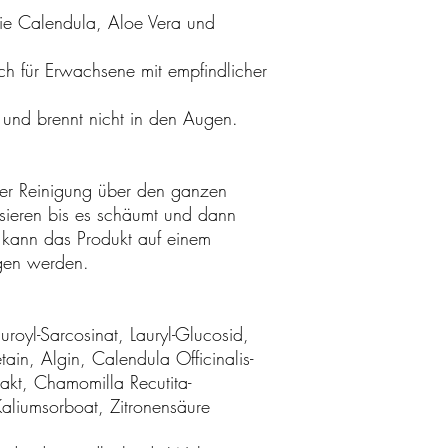
wie Calendula, Aloe Vera und
uch für Erwachsene mit empfindlicher
en und brennt nicht in den Augen.
r Reinigung über den ganzen
ssieren bis es schäumt und dann
kann das Produkt auf einem
gen werden.
royl-Sarcosinat, Lauryl-Glucosid,
ain, Algin, Calendula Officinalis-
rakt, Chamomilla Recutita-
Kaliumsorboat, Zitronensäure