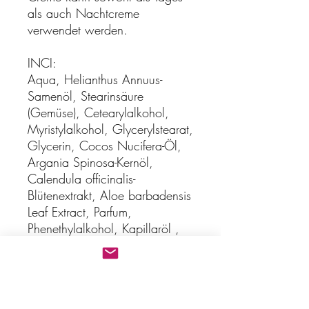
als auch Nachtcreme
verwendet werden.
INCI:
Aqua, Helianthus Annuus-
Samenöl, Stearinsäure
(Gemüse), Cetearylalkohol,
Myristylalkohol, Glycerylstearat,
Glycerin, Cocos Nucifera-Öl,
Argania Spinosa-Kernöl,
Calendula officinalis-
Blütenextrakt, Aloe barbadensis
Leaf Extract, Parfum,
Phenethylalkohol, Kapillaröl ,
Tocopherylacetat,
Natriumhyaluronat
(Biotechnologie), Phytinsäure.